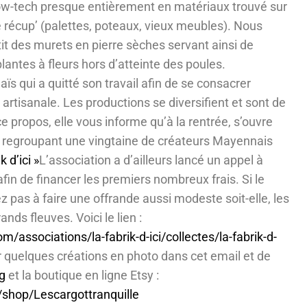
low-tech presque entièrement en matériaux trouvé sur
de récup’ (palettes, poteaux, vieux meubles). Nous
it des murets en pierre sèches servant ainsi de
lantes à fleurs hors d’atteinte des poules.
naïs qui a quitté son travail afin de se consacrer
 artisanale. Les productions se diversifient et sont de
e propos, elle vous informe qu’à la rentrée, s’ouvre
 regroupant une vingtaine de créateurs Mayennais
k d’ici »
L’association a d’ailleurs lancé un appel à
afin de financer les premiers nombreux frais. Si le
ez pas à faire une offrande aussi modeste soit-elle, les
rands fleuves. Voici le lien :
/associations/la-fabrik-d-ici/collectes/la-fabrik-d-
r quelques créations en photo dans cet email et de
g
et la boutique en ligne Etsy :
/shop/Lescargottranquille